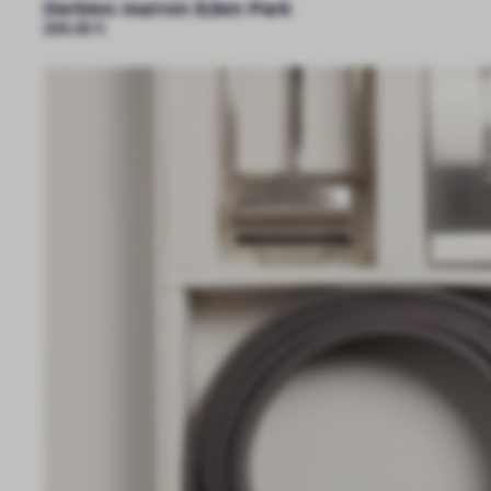
Derbies marron Eden Park
205.00
€