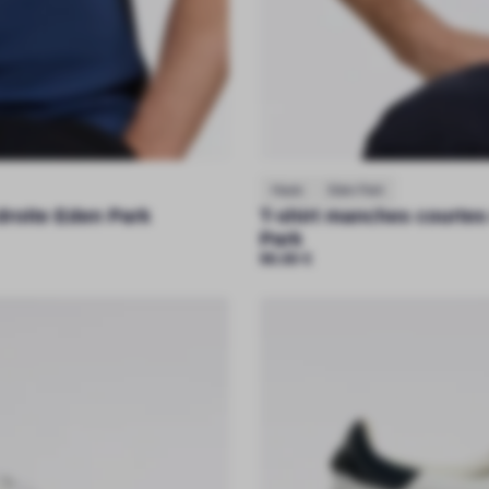
Hauts
Eden Park
droite Eden Park
T-shirt manches courtes
Park
90.00
€