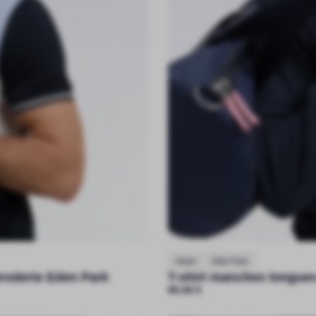
Hauts
Eden Park
broderie Eden Park
T-shirt manches longues
95.00
€