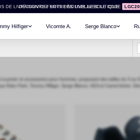
IS DE LIVRAISON OFFERTS DÈS 100€ AVEC LE CODE
DÉCOUVREZ NOTRE NOUVELLE BOUTIQUE
LGC20
mmy Hilfiger
Vicomte A.
Serge Blanco
Ru
-à-porter et accessoires pour hommes, proposant des tailles du S au 
les que Eden Park, Tommy Hilfiger, Serge Blanco, NZA et Camel Active