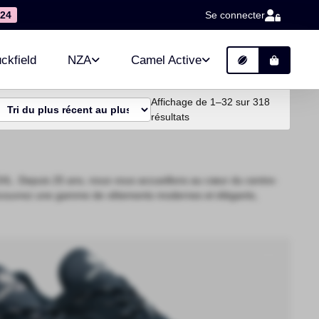
24
Se connecter
ckfield
NZA
Camel Active
Affichage de 1–32 sur 318
Trié du plus récent au plus a
résultats
5XL. Depuis 25 ans, nous vous accueillons au cœur du centre-
. Découvrez une gamme de vêtements modernes et élégants,