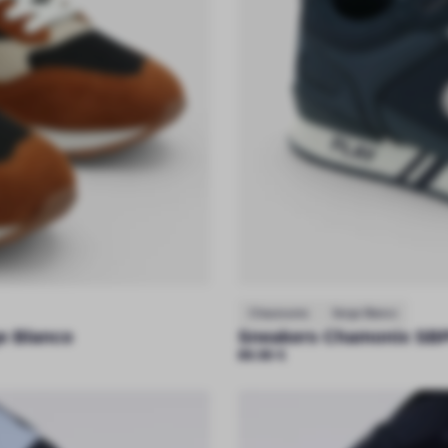
Chaussures
Serge Blanco
e Blanco
Sneakers Chamonix SBP
89.90
€