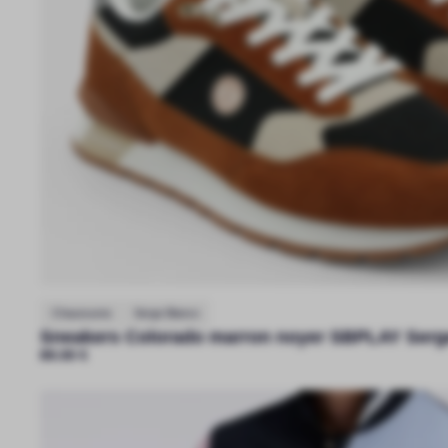
Chaussures
Serge Blanco
Sneakers Colorado marron noyer SBPLAY Serg
89.00
€