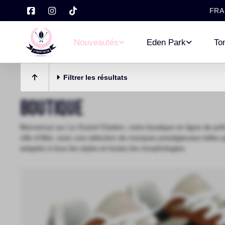
FRA
Nouveautés
Eden Park
To
Filtrer les résultats
Boutique
Bienvenue sur Le Grand Chelem, votre boutique en ligne de prêt
ville d’Alès, avec une sélection de marques prestigieuses tel
adaptés à tous les styles et toutes les morphologies.