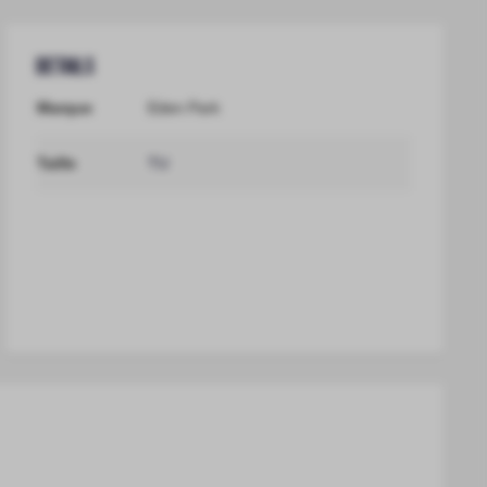
Details
Marque
Eden Park
Taille
TU