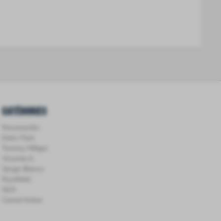
Catégories
Nouveautés
Eden Park
Tommy Hilfiger
Vicomte A.
Serge Blanco
Ruckfield
NZA
Camel Active