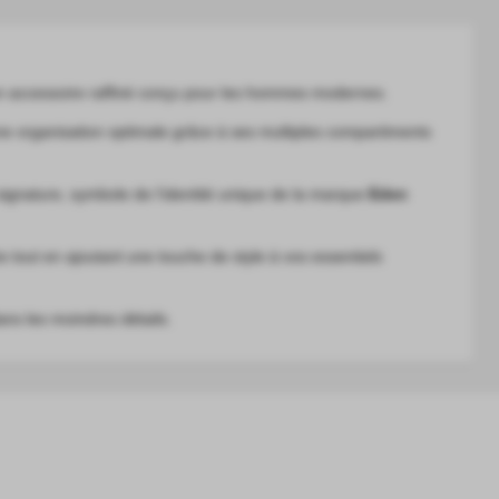
n accessoire raffiné conçu pour les hommes modernes.
une organisation optimale grâce à ses multiples compartiments
signature, symbole de l’identité unique de la marque
Eden
e tout en ajoutant une touche de style à vos essentiels
ans les moindres détails.