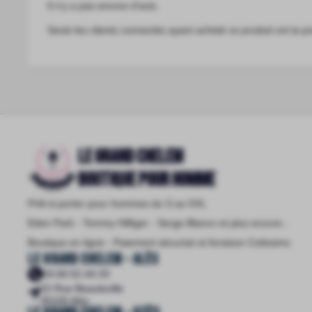
Il n’y a pas encore d’avis.
Seuls les clients connectés ayant acheté ce produit ont la pos
LE GRAND CHELEM
Boutique pour homme
Prêt-à-porter pour hommes du S au 5XL
Eden Park - Tommy Hilfiger - Serge Blanco et plus encore...
Boutique en ligne - Paiement sécurisé et livraison Colissimo
LE GRAND CHELEM - Alès
04.66.52.44.33
22 Rue Beauteville
30100 Alès