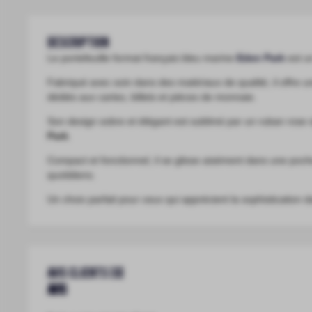
Description
Le portefeuille format français bleu marine
Eden Park
est u
Fabriqué avec soin dans des matériaux de qualité, il offre 
dédiés aux cartes, billets et pièces de monnaie.
Son design sobre et élégant est sublimé par un ruban rose 
Park
.
Compact et fonctionnel, il se glisse aisément dans une poch
quotidiens.
Un choix parfait pour ceux qui apprécient la sophistication d
Avis clients (0)
Avis